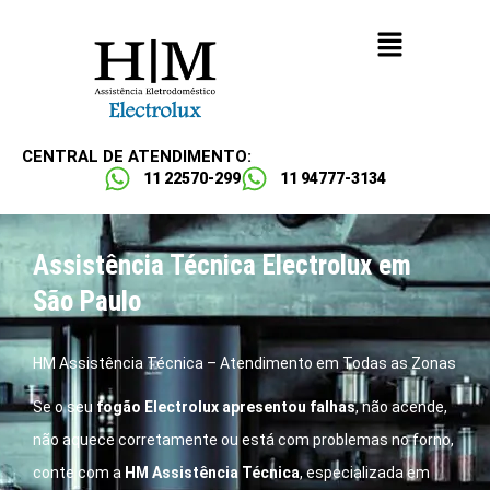
CENTRAL DE ATENDIMENTO:
11 22570-299
11 94777-3134
Assistência Técnica Electrolux em
São Paulo
HM Assistência Técnica – Atendimento em Todas as Zonas
Se o seu
fogão Electrolux apresentou falhas
, não acende,
não aquece corretamente ou está com problemas no forno,
conte com a
HM Assistência Técnica
, especializada em