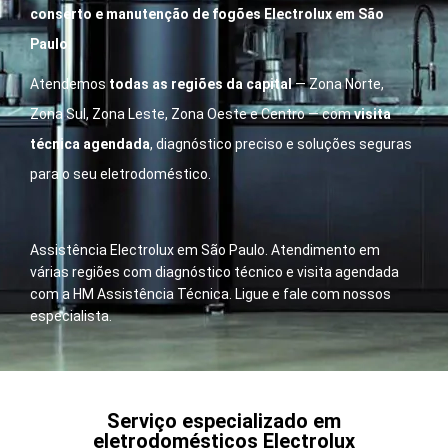
conserto e manutenção de fogões Electrolux em São
Paulo
.
Atendemos
todas as regiões da capital
— Zona Norte,
Zona Sul, Zona Leste, Zona Oeste e Centro — com
visita
técnica agendada
, diagnóstico preciso e soluções seguras
para o seu eletrodoméstico.
Assistência Electrolux em São Paulo. Atendimento em
várias regiões com diagnóstico técnico e visita agendada
com a HM Assistência Técnica. Ligue e fale com nossos
especialista.
Serviço especializado em
eletrodomésticos Electrolux